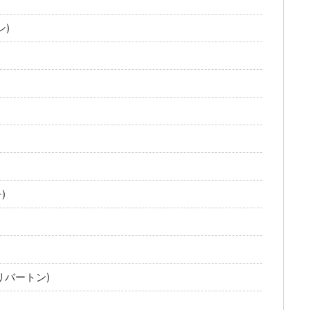
ン)
)
ロハリバートン)