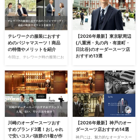
特徴はさまざまです。 そこで今
か迷ってしまう人も多いのではな
回は、あなたに最適な一着が見つ
いでしょうか？ そこで今回は、
かる、静岡のオーダースーツ店を
千葉県にあるおすすめのオーダー
厳選しました！ 特におすすめの
スーツ店を21店厳選してご紹介し
お店はこちら おすすめ店 特徴
ます。 特におすすめのお店はこ
DIFFERENCE 当サイト人気No.1
ちら おすすめ店 特徴
テレワークの服装におすす
【2026年最新】東京駅周辺
でおすすめ 公式サイトを見る オ
DIFFERENCE 当サイト人気No.1
めのパジャマスーツ！商品
(八重洲・丸の内・有楽町・
ーダースーツSADA コスパが良い
でおすすめ 公式サイトを見る オ
の特徴やメリットを紹介
日比谷)のオーダースーツ店
ブランド！初回限定21,780円で作
ーダースーツSADA コスパが良い
おすすめ13選
今回は、テレワーク時の服装にお
れる(通常 ...
ブランド！初回限定21, ...
すすめの「パジャマスーツ」につ
東京駅周辺は、ビジネス街として
いて紹介していきます。 新型コ
多くの会社が集中しており、スー
ロナウイルス感染拡大防止という
ツを着る機会も多いエリアです。
観点から、多くの企業がテレワー
しかし、東京駅周辺にはたくさん
クの導入を強く求められるように
のオーダースーツ店があり、どこ
なってきました。 そんな中、テ
を選べばいいのか迷ってしまう人
レワーク時の服装や身だしなみに
もいるのではないでしょうか？
ついて多くの方が悩まれたのでは
そこで今回は、東京駅周辺(八重
ないでしょうか？ そこで今回
洲、丸の内、有楽町、日比谷)に
は、テレワーク時におすすめの服
あるおすすめのオーダースーツ店
川崎のオーダースーツおす
【2026年最新】神戸のオー
装「パジャマスーツ」について紹
を13店厳選してご紹介します。
すめブランド3選！おしゃれ
ダースーツ店おすすめ14選
介していきます。 ＼すぐにパジ
予算やエリア、求めるスーツスタ
で安いコスパ抜群の1着が作
神戸には、魅力的なオーダースー
ャマスーツを見てみる／ パジャ
イルなど、さまざまな条件からぴ