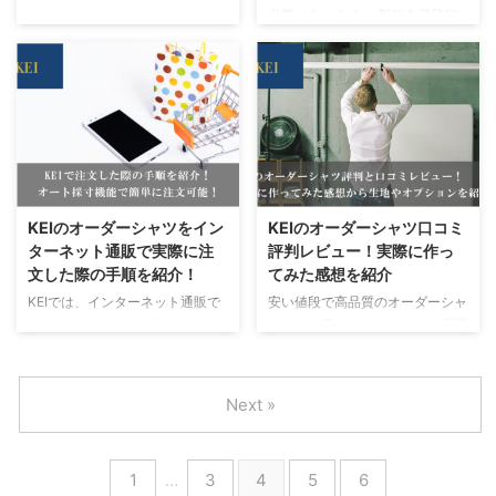
必要があります。 新規会員登録
UNIVERSAL LANGUAGE（ユニ
保管してくれる機能です！ つま
るオーダースーツを取り扱うよう
時に必要なものは、メールアドレ
バーサルランゲージ）は、青山商
り、店舗へ来店 ...
になってきました。 そこで今回
スだけです。 そこで今回は、KEI
事株式会社グループが運営するセ
はコナカ・フタタの特徴やメリッ
の新規会員登録の手順を紹介して
レクトショップです。 上品なス
ト・デメリット、近年展開したサ
いきます。 KEIについては、以下
タイルを目指している大人世代を
...
の記事でも詳しく解説しています
ターゲットに、既製品のビジネ
ので、併せてご覧ください。 KEI
ス・カジュアルスーツをメインに
オーダーシャツの新規会員登録の
展開してします。 また、デザイ
手順 1. KEIの公式サイトにアクセ
ン、素材、縫製にこだわったオリ
スして「MENU」を押します 公
ジナルアイテムや、海外のセレク
KEIのオーダーシャツをイン
KEIのオーダーシャツ口コミ
式サイトにアクセスして、画面左
トショップのアイテムを多く取り
ターネット通販で実際に注
評判レビュー！実際に作っ
上にある「MENU」を押します。
扱っているのが特徴です。 今回
文した際の手順を紹介！
てみた感想を紹介
2. メニューリストから「SIGN
はそんなUNIVERSAL
KEIでは、インターネット通販で
安い値段で高品質のオーダーシャ
IN」を押します メニュー ...
LANGUAGE（ユニバーサルラン
オーダーシャツを仕立てることが
ツを作る事ができる、シャツ専門
ゲージ）について紹介していきま
できます。 高品質のオーダーシ
のECブランド「KEI」。 KEIで
す。 ユニバーサルランゲージの
ャツを安く作ることができ、自動
は、インターネット通販から高品
特徴とメリット・デ ...
採寸機能があるので、自分でサイ
質のオーダーシャツを作ることが
Next »
ズを測る必要がないのが特徴で
サービスを展開しています。 そ
す。 今回は実際にKEIでオーダー
して、自動採寸機能があるため、
シャツを注文したので、その時の
自分でサイズを測る必要がありま
1
…
3
4
5
6
手順と選んだオプションを紹介し
せん。 そのため、スマホ・タブ