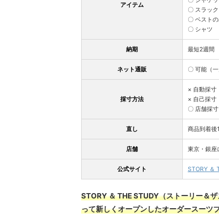
アイテム
〇 スラッ
〇 ベスト
〇 シャツ
納期
最短2週間
ネット通販
〇 可能（
× 自動採
採寸方法
× 自己採
〇 店舗採
直し
商品到着後
店舗
東京・銀座
公式サイト
STORY ＆ 
STORY ＆ THE STUDY（ストーリ
って新しくオープンしたオーダースーツ