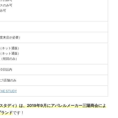
クスのみ可
のみ可
一度来店が必要）
寸（ネット通販）
寸（ネット通販）
寸（初回のみ）
10日以内
に1店舗のみ
THE STUDY
ー＆ザスタディ）は、2019年9月にアパレルメーカー三陽商会によ
ブランド
です！