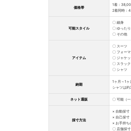
1着：38,0
価格帯
2着同時：4
〇 細身
可能スタイル
〇 ゆった
〇 その他
〇 スーツ
〇 フォー
アイテム
〇 ジャケ
〇 スラッ
〇 シャツ
1ヶ月～1ヶ
納期
シャツは約
ネット通販
〇 可能（
× 自動採
× 自己採
採寸方法
× お手持
〇 店舗採寸