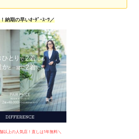
！納期の早いｵｰﾀﾞｰｽｰﾂ／
店舗以上の人気店！直しは1年無料＼