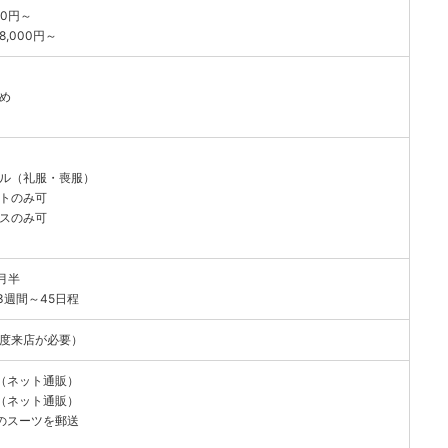
00円～
8,000円～
りめ
マル（礼服・喪服）
ットのみ可
クスのみ可
月半
3週間～45日程
一度来店が必要）
寸（ネット通販）
寸（ネット通販）
ちのスーツを郵送