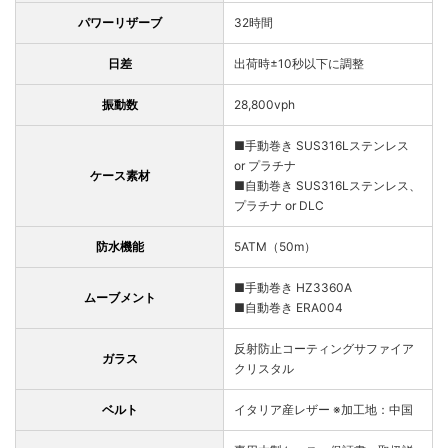
パワーリザーブ
32時間
日差
出荷時±10秒以下に調整
振動数
28,800vph
■手動巻き SUS316Lステンレス
or プラチナ
ケース素材
■自動巻き SUS316Lステンレス、
プラチナ or DLC
防水機能
5ATM（50m）
■手動巻き HZ3360A
ムーブメント
■自動巻き ERA004
反射防止コーティングサファイア
ガラス
クリスタル
ベルト
イタリア産レザー ※加工地：中国