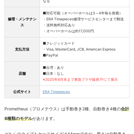
なる
■対応可能（オーバーホールは3～4年毎を推薦）
修理・メンテナン
・ERA Timepieces修理サービスセンターまで郵送
ス
・送料無料対応あり
・オーバーホールは約17,000円
■クレジットカード
支払方法
・Visa, MasterCard, JCB, American Express
■PayPal
■台湾：あり
店舗
■日本：なし
※2020年8月末まで東急プラザ銀座7Fにて展示
公式サイト
ERA Timepieces
Prometheus（プロメテウス）は手動巻き2種、自動巻き4種の
合計
6種類のモデル
があります。
どちらのタイプもケースサイズは44mmですが、厚さは自動巻き