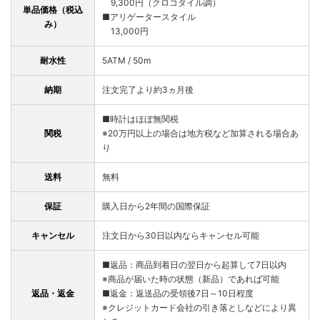
9,300円（クロコダイル調）
単品価格（税込
■アリゲータースタイル
み）
13,000円
耐水性
5ATM / 50m
納期
注文完了より約3ヵ月後
■時計はほぼ無関税
関税
※20万円以上の場合は地方税など加算される場合あ
り
送料
無料
保証
購入日から2年間の国際保証
キャンセル
注文日から30日以内ならキャンセル可能
■返品：商品到着日の翌日から起算して7日以内
※商品が届いた時の状態（新品）であれば可能
返品・返金
■返金：返送品の受領後7日～10日程度
※クレジットカード会社の引き落としなどにより異