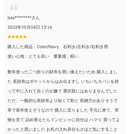
bas********さん
2022年10月04日 13:14
購入した商品：Color/Navy、右利き/左利き/右利き用
使い心地：とても良い 重量感：軽い
数年使った二つ折りの財布を買い換えたいため 購入しまし
た 長財布はポケットからはみ出ますし いちいちカバンを持
って中に入れて歩くのが嫌で 選択肢にはありませんでした
ただ、一般的な長財布より短くて割と 収納力がありそうで
革で長年使えそうなので 購入に至りました 手元に来て、実
物を見て 詰め替えたらドンピシャに自分は ハマり 買ってよ
かったと思いました お札の入れ具合もさほど気にすること