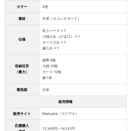
カラー
4色
素材
牛革（スコッチガード）
札スペース × 1
小銭入れ（がま口） × 1
仕様
カード入れ × 1
鍵入れ × 1
紙幣 6枚
収納目安
小銭 25枚
（最大）
カード 10枚
鍵 1本
製造国
日本
販売情報
販売サイト
Makuake（マクアケ）
応援購入
12,345円～14,141円