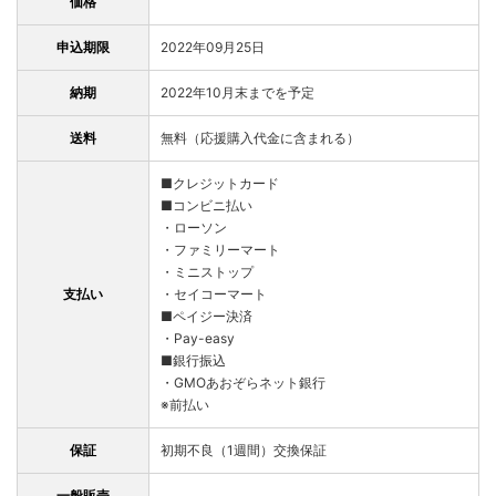
価格
申込期限
2022年09月25日
納期
2022年10月末までを予定
送料
無料（応援購入代金に含まれる）
■クレジットカード
■コンビニ払い
・ローソン
・ファミリーマート
・ミニストップ
支払い
・セイコーマート
■ペイジー決済
・Pay-easy
■銀行振込
・GMOあおぞらネット銀行
※前払い
保証
初期不良（1週間）交換保証
一般販売