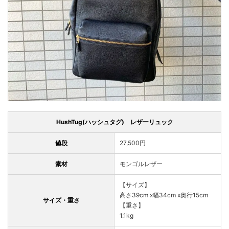
HushTug(ハッシュタグ) レザーリュック
値段
27,500円
素材
モンゴルレザー
【サイズ】
高さ39cm x幅34cm x奥行15cm
サイズ・重さ
【重さ】
1.1kg