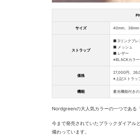
P
サイズ
40mm、36mm
■ 3リンクブレ
■ メッシュ
ストラップ
■ レザー
※BLACKカラー
27,000円、26
価格
※上記ストラッ
機能
蓄光機能付きの
Nordgreenの大人気カラーの一つで
今まで発売されていたブラックダイアル
備わっています。