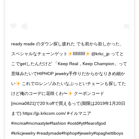
ready made のダウン探し疲れた でも前から欲しかった、
スペシャルなチェーンゲット
⛓⛓⛓⛓
@krkc_jp ってと
こでgetしたんだけど 「Keep Real，Keep Champion」って
意味みたいでHIPHOP jewelry手作りだからかなりきめ細か
い
これでロレンゾみたいなぶっといチェーンも探してた
けど俺のコーデに花咲くわ〜
クーポンコード
[mcma0821]で20％offで買えるって(期限は2019年1月20日
まで) https://jp.krkcom.com/ #イルマニア
#mcma#mcmastyle#fashion #ootd#yt#fearofgod
#krkcjewelry #readymade#hiphop#jewelry#spaghettiboys