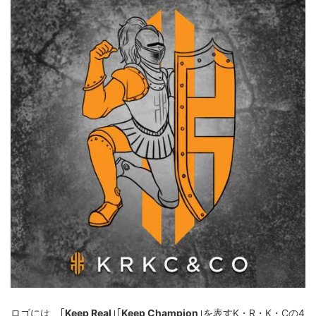
ロゴには、｢
Keep Real
｣｢
Keep Champion
｣を表すK・R・K・Cの4